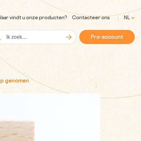
aar vindt u onze producten?
Contacteer ons
NL
Pro-account
Zoeken
kopdracht
oep genomen