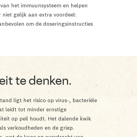
ng van het immuunsysteem en helpen
niet gelijk aan extra voordeel:
anbevolen om de doseringsinstructies
eit te denken.
nd ligt het risico op virus-, bacteriële
t leidt tot minder ernstige
iteit op peil houdt. Het dalende kwik
als verkoudheden en de griep.
n, wat de kans op overdracht van