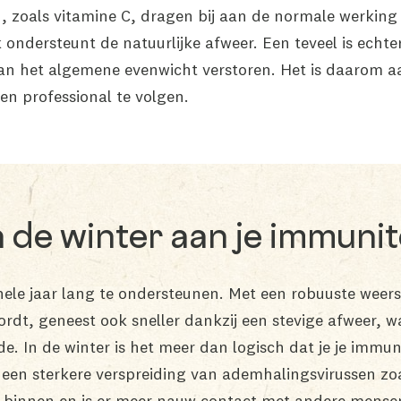
, zoals vitamine C, dragen bij aan de normale werki
ndersteunt de natuurlijke afweer. Een teveel is echter 
an het algemene evenwicht verstoren. Het is daarom a
en professional te volgen.
in de winter aan je immunit
hele jaar lang te ondersteunen. Met een robuuste weersta
ordt, geneest ook sneller dankzij een stevige afweer, wa
. In de winter is het meer dan logisch dat je je immun
een sterkere verspreiding van ademhalingsvirussen zo
 binnen en is er meer nauw contact met andere mense