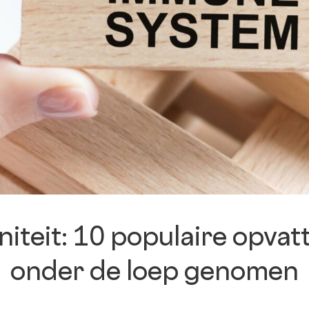
B Corp™
Onze keurmerken
Ondersteuning &
opleiding
iteit: 10 populaire opvat
onder de loep genomen