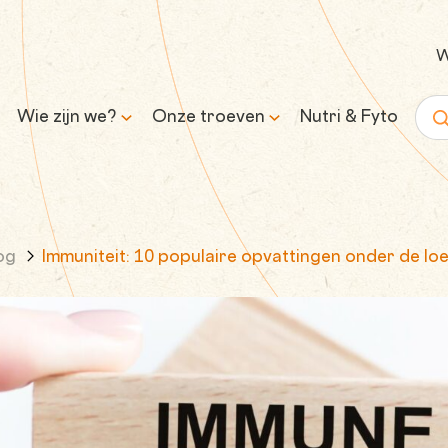
W
Wie zijn we?
Onze troeven
Nutri & Fyto
Zoe
Ons verhaal
Wetenschap & expertise
og
Immuniteit: 10 populaire opvattingen onder de l
Onze missie en belofte
Transparantie &
verantwoorde formules
Inkoop &
traceerbaarheid
Controle & kwaliteit
Duurzaamheid