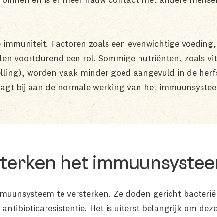
je immuniteit. Factoren zoals een evenwichtige voeding,
en voortdurend een rol. Sommige nutriënten, zoals vi
telling), worden vaak minder goed aangevuld in de herf
aagt bij aan de normale werking van het immuunsyste
rsterken het immuunsyste
immuunsysteem te versterken. Ze doden gericht bacteri
 antibioticaresistentie. Het is uiterst belangrijk om d