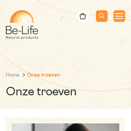
Be-Life
Bestelbon
Menu
Menu
Zoeken
Zoekopdracht
Home
Onze troeven
Onze troeven