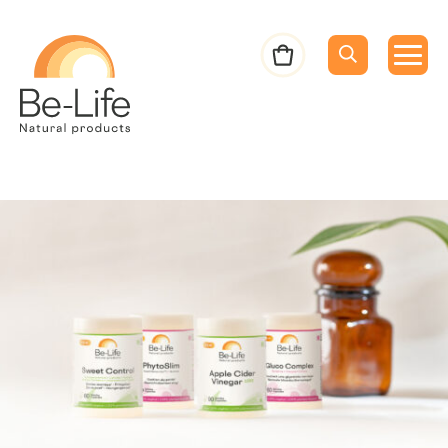
Be-Life
Bestelbon
Menu
Menu
Zoeken
Zoekopdracht