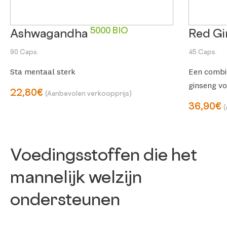
5000 BIO
Ashwagandha
Red G
90 Caps.
45 Caps.
Sta mentaal sterk
Een combin
ginseng vo
22,80€
(Aanbevolen verkoopprijs)
hersenen
36,90€
Voedingsstoffen die het
mannelijk welzijn
ondersteunen