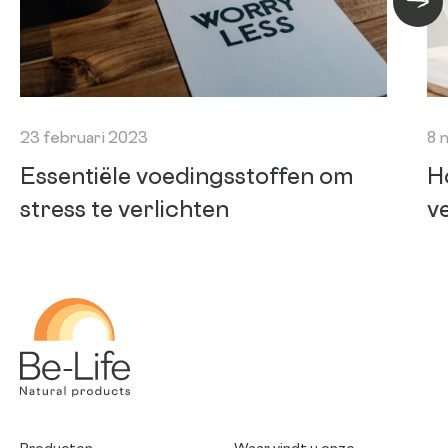
Volge
23 februari 2023
8 
Essentiële voedingsstoffen om
H
stress te verlichten
v
Be-Life