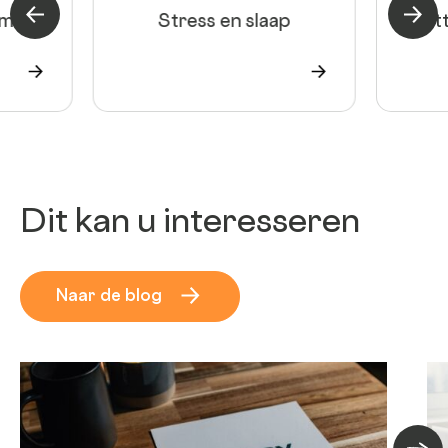
em
Theme précédent
Stress en slaap
Bott
Theme
Dit kan u interesseren
Naar de blog