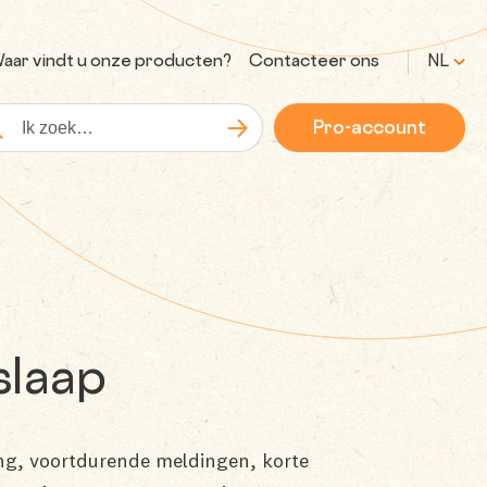
aar vindt u onze producten?
Contacteer ons
NL
Pro-account
Zoeken
kopdracht
slaap
ng, voortdurende meldingen, korte