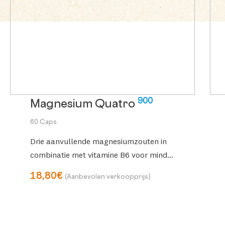
900
Magnesium Quatro
60 Caps.
Drie aanvullende magnesiumzouten in
combinatie met vitamine B6 voor minder
vermoeidheid en stress. Hooggedoseerd
18,80€
(Aanbevolen verkoopprijs)