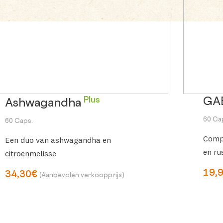
Plus
GA
Ashwagandha
60 Ca
60 Caps.
Comp
Een duo van ashwagandha en
en rus
citroenmelisse
19,
34,30€
(Aanbevolen verkoopprijs)