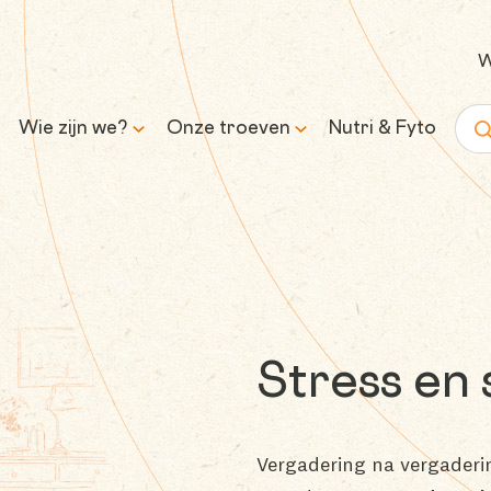
W
Wie zijn we?
Onze troeven
Nutri & Fyto
Zoe
Ons verhaal
Wetenschap & expertise
Onze missie en belofte
Transparantie &
verantwoorde formules
Inkoop &
Stress en 
traceerbaarheid
Controle & kwaliteit
Vergadering na vergaderi
Duurzaamheid