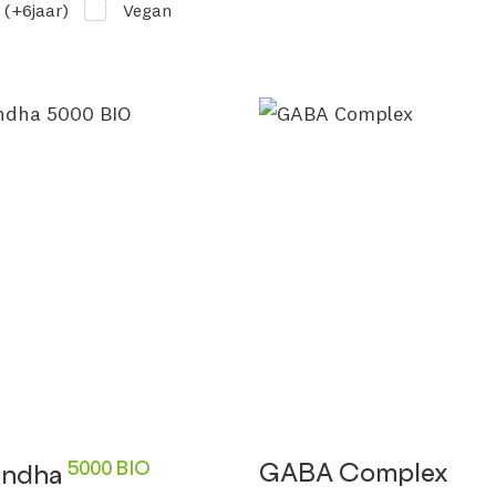
 (+6jaar)
Vegan
5000 BIO
GABA Complex
andha