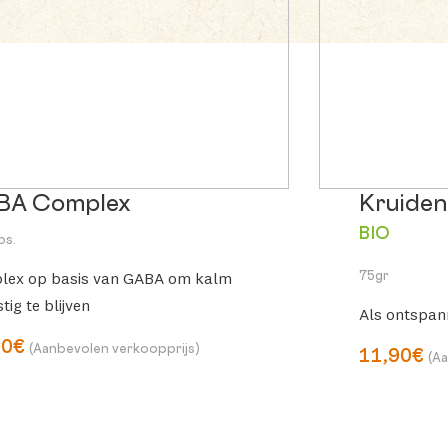
BA Complex
Kruiden
BIO
ps.
lex op basis van GABA om kalm
75gr
tig te blijven
Als ontspann
90€
(Aanbevolen verkoopprijs)
11,90€
(A