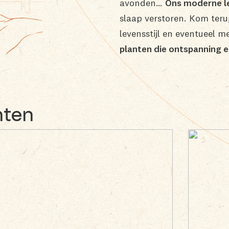
avonden…
Ons moderne l
B Corp™
slaap verstoren. Kom teru
Onze keurmerken
levensstijl en eventueel 
planten die ontspanning 
Ondersteuning &
opleiding
nten