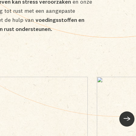
even kan stress veroorzaken
en onze
g tot rust met een aangepaste
met de hulp van
voedingsstoffen en
en rust ondersteunen.
Volg