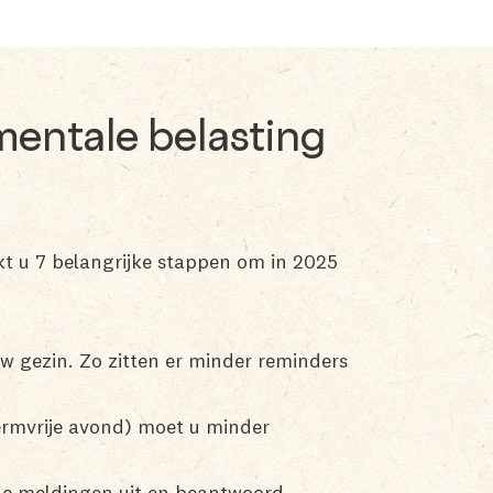
mentale belasting
kt u 7 belangrijke stappen om in 2025
uw gezin. Zo zitten er minder reminders
hermvrije avond) moet u minder
ële meldingen uit en beantwoord