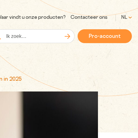
aar vindt u onze producten?
Contacteer ons
NL
Pro-account
Zoeken
kopdracht
n in 2025