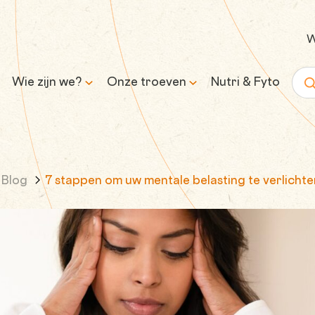
W
Wie zijn we?
Onze troeven
Nutri & Fyto
Zoe
Ons verhaal
Wetenschap & expertise
Blog
7 stappen om uw mentale belasting te verlichte
Onze missie en belofte
Transparantie &
verantwoorde formules
Inkoop &
traceerbaarheid
Controle & kwaliteit
Duurzaamheid