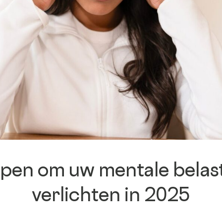
B Corp™
Onze keurmerken
Ondersteuning &
opleiding
ppen om uw mentale belast
verlichten in 2025