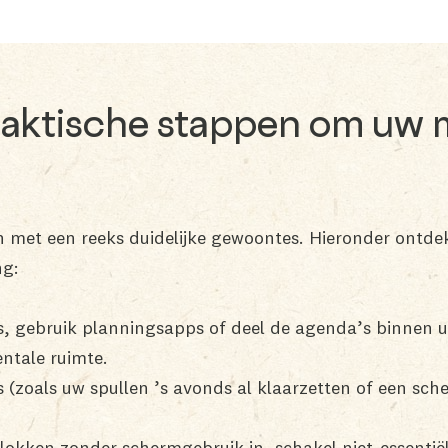
praktische stappen om uw 
 met een reeks duidelijke gewoontes. Hieronder ontde
ng:
jes, gebruik planningsapps of deel de agenda’s binnen 
ntale ruimte.
s (zoals uw spullen ’s avonds al klaarzetten of een sc
sblokken zonder schermgebruik in, schakel niet-essenti