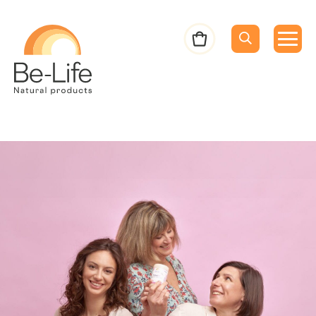
Be-Life
Bestelbon
Menu
Menu
Zoeken
Zoekopdracht