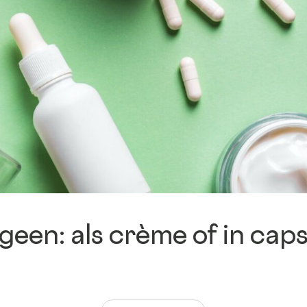
B Corp™
Onze keurmerken
Ondersteuning &
opleiding
geen: als crème of in cap