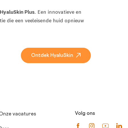
HyaluSkin Plus
. Een innovatieve en
ie die een veeleisende huid opnieuw
Ontdek HyaluSkin
Volg ons
Onze vacatures
Suivez-nous sur Fa
Suivez-nous s
Suivez-
Su