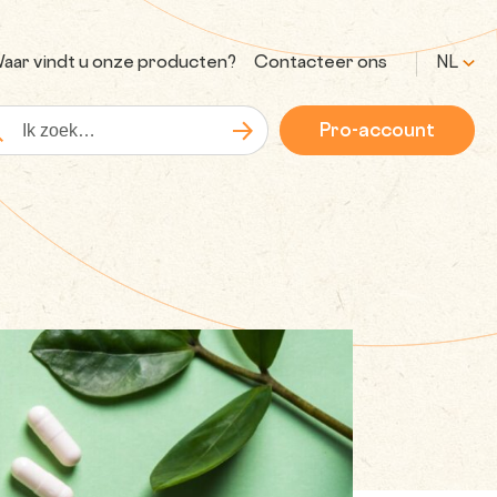
aar vindt u onze producten?
Contacteer ons
NL
Pro-account
Zoeken
kopdracht