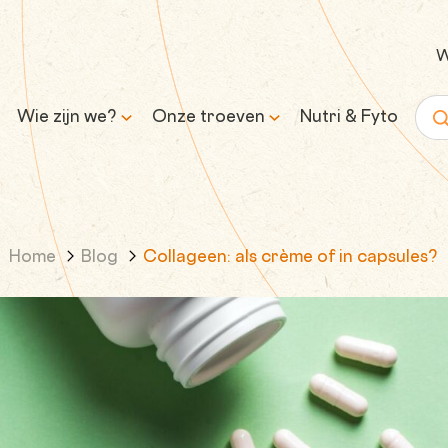
W
Wie zijn we?
Onze troeven
Nutri & Fyto
Zoe
Ons verhaal
Wetenschap & expertise
Home
Blog
Collageen: als crème of in capsules?
Onze missie en belofte
Transparantie &
verantwoorde formules
Inkoop &
traceerbaarheid
Controle & kwaliteit
Duurzaamheid