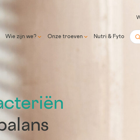
W
Wie zijn we?
Onze troeven
Nutri & Fyto
Zoe
Ons verhaal
Wetenschap & expertise
Onze missie en belofte
Transparantie &
verantwoorde formules
acteriën
Inkoop &
traceerbaarheid
balans
Controle & kwaliteit
Duurzaamheid