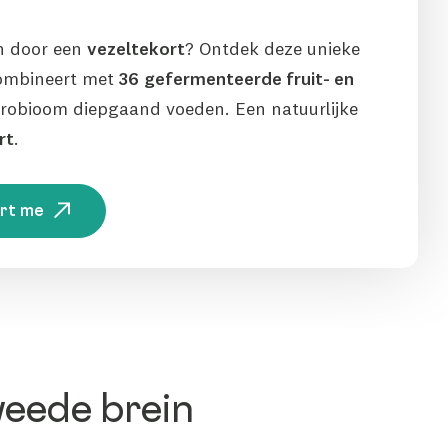
en door een
vezeltekort
? Ontdek deze unieke
combineert met
36
gefermenteerde fruit- en
robioom diepgaand voeden. Een natuurlijke
rt
.
ert me
weede brein