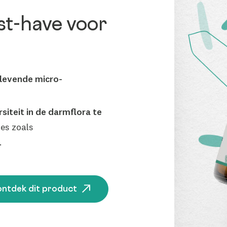
st-have voor
 levende micro-
rsiteit in de darmflora te
des zoals
.
 ontdek dit product