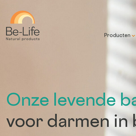
Be-Life
Producten
Onze levende b
voor darmen in 