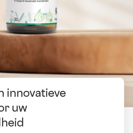
n innovatieve
or uw
heid