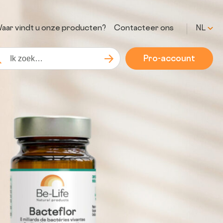
aar vindt u onze producten?
Contacteer ons
NL
Pro-account
Zoeken
kopdracht