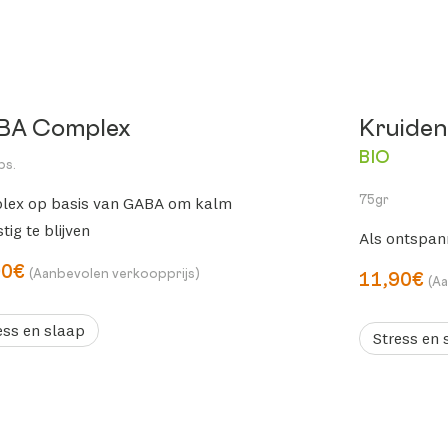
BA Complex
Kruiden
BIO
ps.
lex op basis van GABA om kalm
75gr
tig te blijven
Als ontspann
90€
(Aanbevolen verkoopprijs)
11,90€
(A
ess en slaap
Stress en 