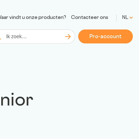
aar vindt u onze producten?
Contacteer ons
NL
Pro-account
Zoeken
kopdracht
nior