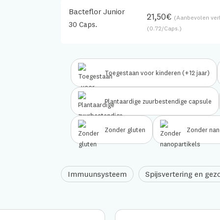
Bacteflor Junior
B Corp™
21,50€
(Aanbevolen verk
30 Caps.
Onze keurmerken
(0.72/Caps.)
Ondersteuning &
opleiding
Toegestaan voor kinderen (+12 jaar)
Plantaardige zuurbestendige capsule
Zonder gluten
Zonder nan
Immuunsysteem
Spijsvertering en ge