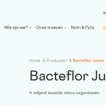
W
Wie zijn we?
Onze troeven
Nutri & Fyto
Zoe
Ons verhaal
Wetenschap & expertise
Home
Producten
Bacteflor Junior
Onze missie en belofte
Transparantie &
verantwoorde formules
Bacteflor Ju
Inkoop &
traceerbaarheid
4 miljard levende micro-organismen
Controle & kwaliteit
Duurzaamheid