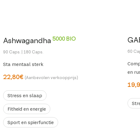
5000 BIO
GA
Ashwagandha
60 Ca
90 Caps.
| 180 Caps.
Comp
Sta mentaal sterk
en rus
22,80€
(Aanbevolen verkoopprijs)
19,
Stress en slaap
Str
Fitheid en energie
Sport en spierfunctie