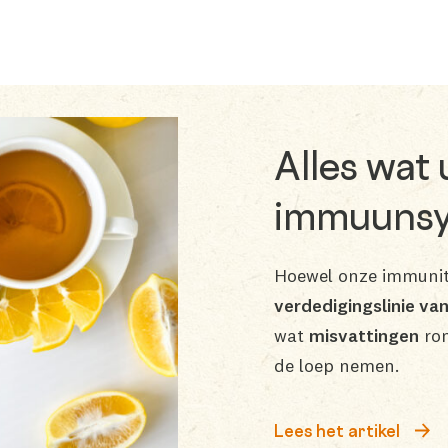
Alles wat
immuunsy
Hoewel onze immunit
verdedigingslinie va
wat
misvattingen
ron
de loep nemen.
Lees het artikel