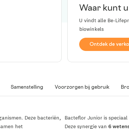
Waar kunt u
U vindt alle Be-Lifep
biowinkels
Ontdek de verk
Samenstelling
Voorzorgen bij gebruik
Br
ganismen. Deze bacteriën,
Bacteflor Junior is speciaa
samen het
Deze synergie van
6 wetens