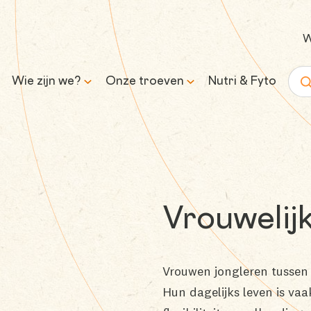
W
Wie zijn we?
Onze troeven
Nutri & Fyto
Zoe
Ons verhaal
Wetenschap & expertise
Onze missie en belofte
Transparantie &
verantwoorde formules
Vrouwelijk
Inkoop &
traceerbaarheid
Vrouwen jongleren tusse
Controle & kwaliteit
Hun dagelijks leven is vaa
Duurzaamheid