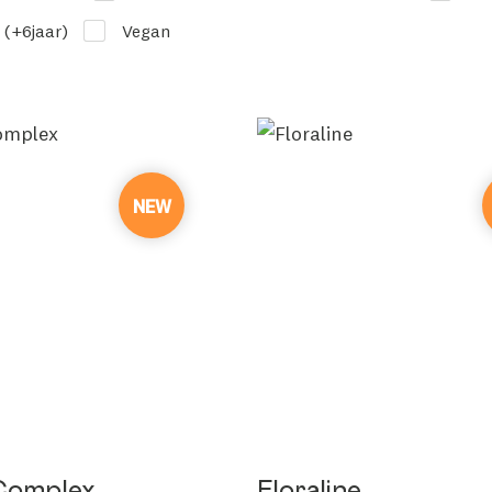
 (+6jaar)
Vegan
NEW