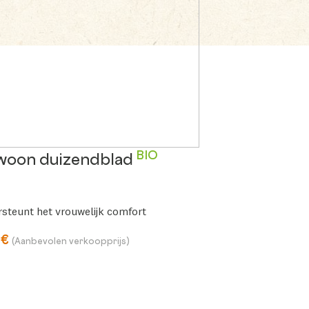
BIO
woon duizendblad
steunt het vrouwelijk comfort
0€
(Aanbevolen verkoopprijs)