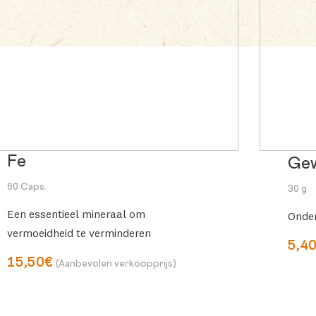
Fe
Ge
60 Caps.
30 g
Een essentieel mineraal om
Onder
vermoeidheid te verminderen
5,4
15,50€
(Aanbevolen verkoopprijs)