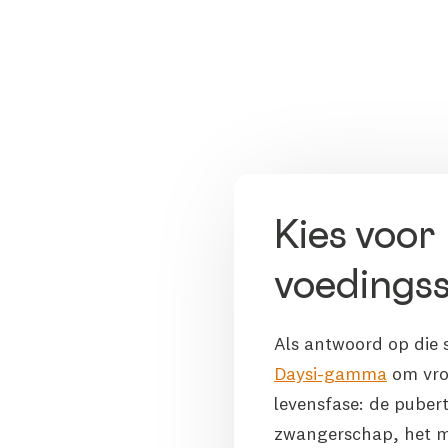
Kies voor
voedings
Als antwoord op die 
Daysi-gamma
om vrou
levensfase: de puberte
zwangerschap, het 