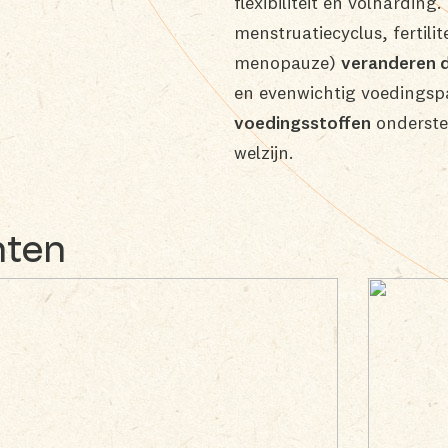
flexibiliteit en volharding.
B Corp™
menstruatiecyclus, fertil
Onze keurmerken
menopauze)
veranderen 
en evenwichtig voedingsp
Ondersteuning &
voedingsstoffen
onderste
opleiding
welzijn.
nten