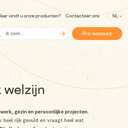
aar vindt u onze producten?
Contacteer ons
NL
Pro-account
Zoeken
kopdracht
 welzijn
n
werk, gezin en persoonlijke projecten
.
k heel rijk gevuld en vraagt heel wat