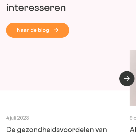
interesseren
Naar de blog
Volge
4 juli 2023
9 
De gezondheidsvoordelen van
A