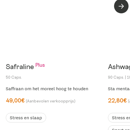
Volg
Plus
Safraline
Ashwa
50 Caps.
90 Caps.
| 
Saffraan om het moreel hoog te houden
Sta menta
49,00€
22,80€
(Aanbevolen verkoopprijs)
Stress en slaap
Stress e