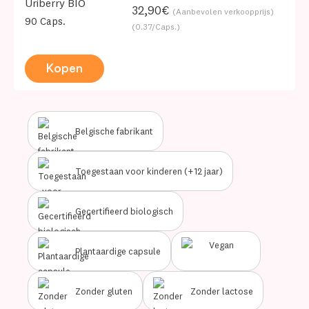
Uriberry BIO
32,90€
(Aanbevolen verkoopprijs)
90 Caps.
(0.37/Caps.)
Kopen
Belgische fabrikant
Toegestaan voor kinderen (+12 jaar)
Gecertifieerd biologisch
Plantaardige capsule
Zonder gluten
Zonder lactose