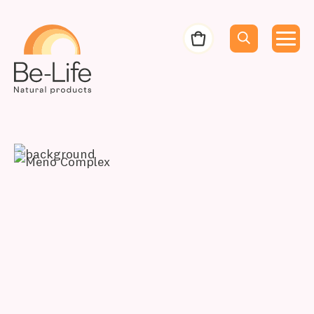
Be-Life
Bestelbon
Menu
Menu
Zoeken
Zoekopdracht