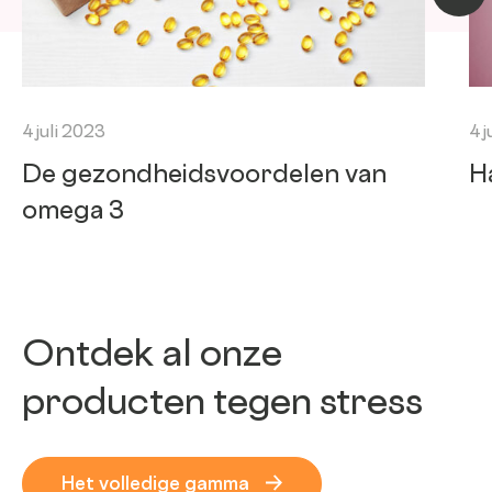
4 juli 2023
4 j
De gezondheidsvoordelen van
H
omega 3
Ontdek al onze
producten tegen stress
Het volledige gamma