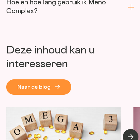
Hoe en hoe lang gebruik ik Meno
Complex?
Deze inhoud kan u
interesseren
Naar de blog
Volge