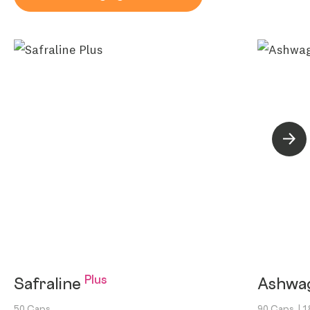
Volg
Plus
Safraline
Ashwa
50 Caps.
90 Caps.
| 