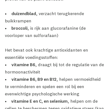
•
duizendblad
, verzacht terugkerende
buikkrampen
•
broccoli
, is rijk aan glucorafanine (de
voorloper van sulforafaan)
Het bevat ook krachtige antioxidanten en
essentiële voedingsstoffen:
•
vitamine B6
, draagt bij tot de regulatie van de
hormoonactiviteit
•
vitamine B6, B9 en B12
, helpen vermoeidheid
te verminderen en spelen een rol bij een
evenwichtige psychologische werking
•
vitamine E en C, en selenium
, helpen om de
cellen te beschermen tegen oxidatieve stress (kan