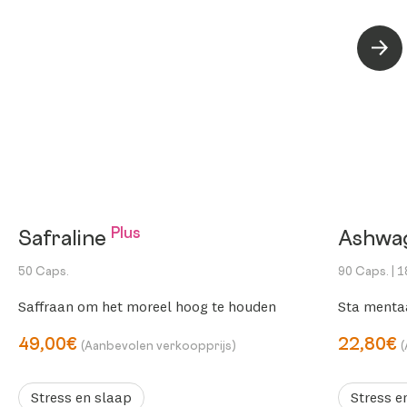
Volg
Plus
Safraline
Ashwa
50 Caps.
90 Caps.
| 
Saffraan om het moreel hoog te houden
Sta menta
49,00€
22,80€
(Aanbevolen verkoopprijs)
Stress en slaap
Stress e