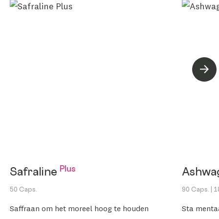
Volg
Plus
Safraline
Ashwa
50 Caps.
90 Caps.
| 
Saffraan om het moreel hoog te houden
Sta menta