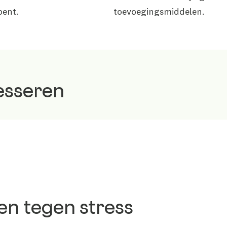
bent.
toevoegingsmiddelen.
esseren
en tegen stress