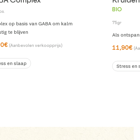
BA Complex
Kruiden
BIO
ps.
lex op basis van GABA om kalm
75gr
tig te blijven
Als ontspann
90€
(Aanbevolen verkoopprijs)
11,90€
(A
ess en slaap
Stress en 