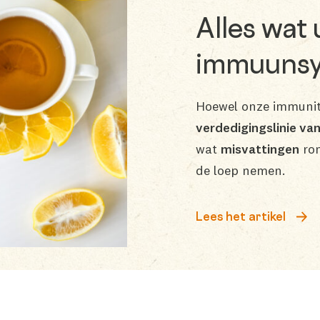
Alles wat
immuunsy
Hoewel onze immunit
verdedigingslinie va
wat
misvattingen
ron
de loep nemen.
Lees het artikel