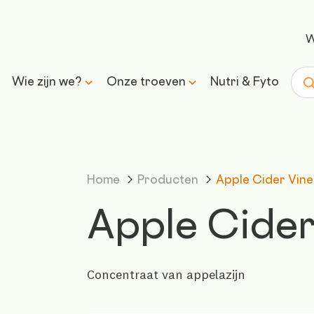
W
Wie zijn we?
Onze troeven
Nutri & Fyto
Zoe
Ons verhaal
Wetenschap & expertise
Home
Producten
Apple Cider Vin
Onze missie en belofte
Transparantie &
verantwoorde formules
Apple Cider
Inkoop &
traceerbaarheid
Concentraat van appelazijn
Controle & kwaliteit
Duurzaamheid