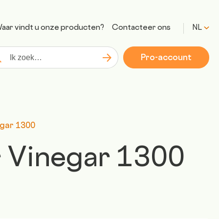
aar vindt u onze producten?
Contacteer ons
NL
Pro-account
Zoeken
kopdracht
egar 1300
 Vinegar 1300