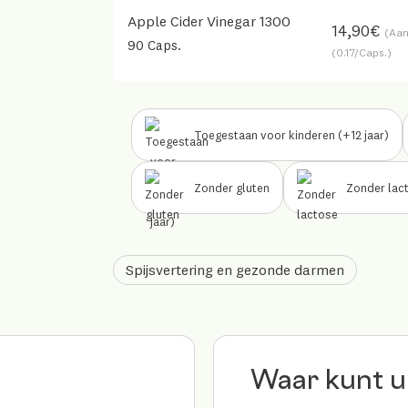
Apple Cider Vinegar 1300
B Corp™
14,90€
(Aan
90 Caps.
Onze keurmerken
(0.17/Caps.)
Ondersteuning &
opleiding
Toegestaan voor kinderen (+12 jaar)
Zonder gluten
Zonder lac
Spijsvertering en gezonde darmen
Waar kunt u