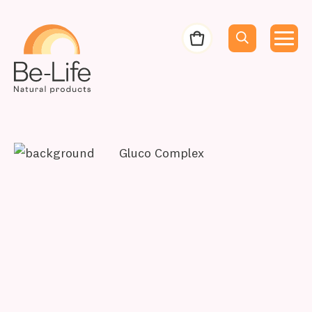
Be-Life
Bestelbon
Menu
Menu
Zoeken
Zoekopdracht