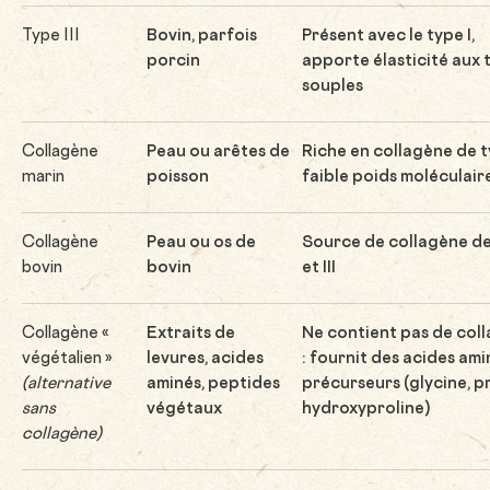
Type III
Bovin, parfois
Présent avec le type I,
porcin
apporte élasticité aux t
souples
Collagène
Peau ou arêtes de
Riche en collagène de ty
marin
poisson
faible poids moléculair
Collagène
Peau ou os de
Source de collagène de
bovin
bovin
et III
Collagène «
Extraits de
Ne contient pas de col
végétalien »
levures, acides
: fournit des acides ami
(alternative
aminés, peptides
précurseurs (glycine, pr
sans
végétaux
hydroxyproline)
collagène)