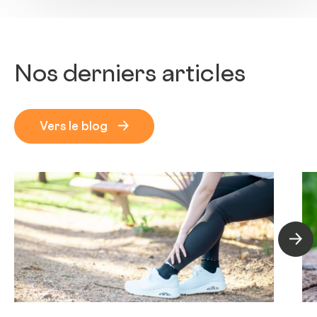
Nos derniers articles
Vers le blog
Artic