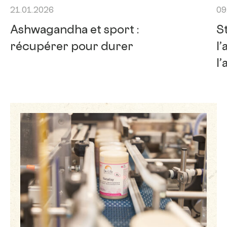
21.01.2026
09
Ashwagandha et sport :
St
récupérer pour durer
l
l