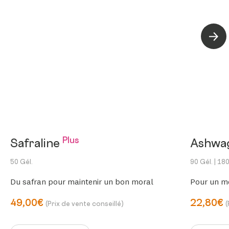
Suiva
Plus
Safraline
Ashwa
50 Gél.
90 Gél.
| 180
Du safran pour maintenir un bon moral
Pour un me
49,00€
22,80€
(Prix de vente conseillé)
(