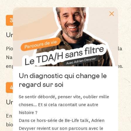
Fermer
3
Un ancrage écologique depuis 1991
Pionnier en la matière, notre laboratoire place la
Nature au coeur de son ADN grâce à des
engagements forts et innovations très concrètes.
Un diagnostic qui change le
regard sur soi
4
Se sentir débordé, penser vite, oublier mille
Un emballage écoresponsable
choses… Et si cela racontait une autre
histoire ?
En 2025, nous avons développé un emballage
Dans ce hors-série de Be-Life talk, Adrien
biosourcé, issu de la canne à sucre. Il est
Devyver revient sur son parcours avec le