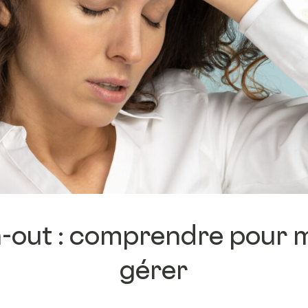
B Corp™
Nos labels
Accompagnement &
formation
Partenariats
académiques &
collaborations
-out : comprendre pour 
gérer