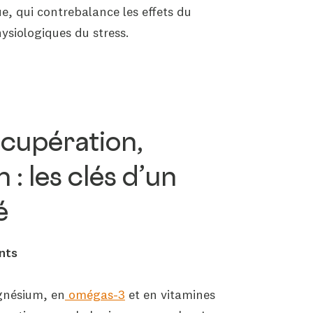
e, qui contrebalance les effets du
siologiques du stress.
écupération,
: les clés d’un
é
nts
gnésium, en
omégas-3
et en vitamines