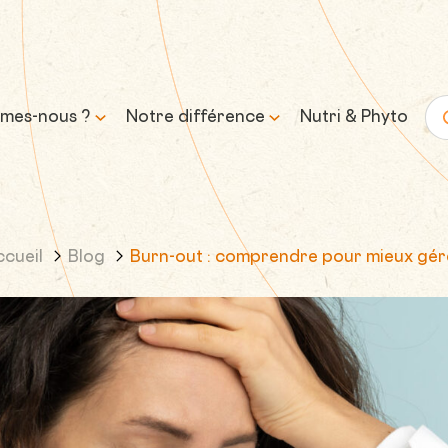
mes-nous ?
Notre différence
Nutri & Phyto
Re
histoire
Science & expertise
ccueil
Blog
Burn-out : comprendre pour mieux gér
mission et
Transparence &
sse
formulation responsable
Approvisionnement &
traçabilité
Contrôle & qualité
Durabilité