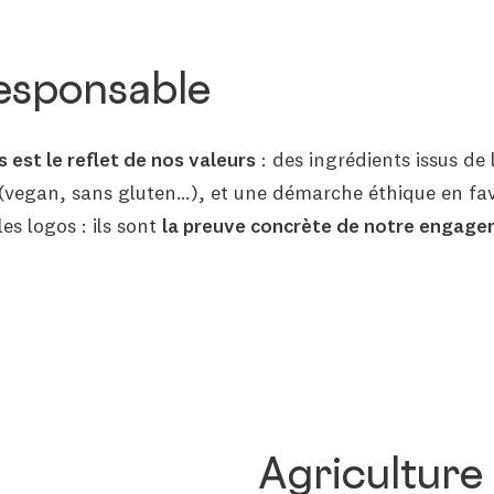
B Corp™
Nos labels
esponsable
Accompagnement &
formation
 est le reflet de nos valeurs
: des ingrédients issus de 
Partenariats
(vegan, sans gluten…), et une démarche éthique en fav
académiques &
es logos : ils sont
la preuve concrète de notre engag
collaborations
Agriculture