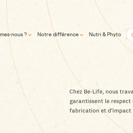
mes-nous ?
Notre différence
Nutri & Phyto
Re
histoire
Science & expertise
mission et
Transparence &
sse
formulation responsable
Chez Be-Life, nous trava
Approvisionnement &
garantissent le respect 
traçabilité
fabrication et d’impac
Contrôle & qualité
Durabilité