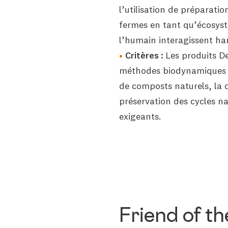
l’utilisation de préparati
fermes en tant qu’écosystè
l’humain interagissent h
Critères :
Les produits D
méthodes biodynamiques rig
de composts naturels, la di
préservation des cycles nat
exigeants.
Friend of th