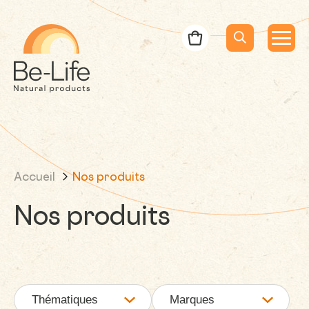
Be-Life
Bon de commande
Menu
Menu
Lancer la rec
Recherche
Accueil
Nos produits
Nos produits
Thématiques
Marques