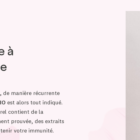
e à
ée
,
de manière récurrente
IO
est alors tout indiqué.
el contient de la
ment prouvée, des extraits
utenir votre immunité.