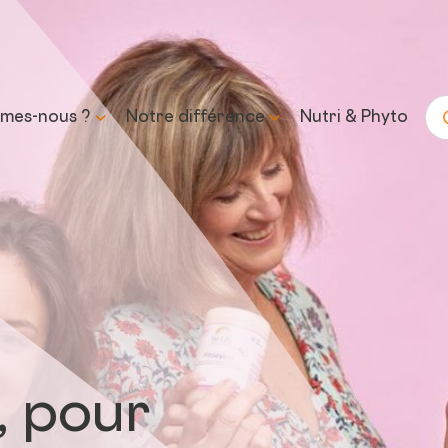
mes-nous ?
Notre différence
Nutri & Phyto
Re
histoire
Science & expertise
mission et
Transparence &
sse
formulation responsable
Approvisionnement &
traçabilité
Contrôle & qualité
, pour
Durabilité