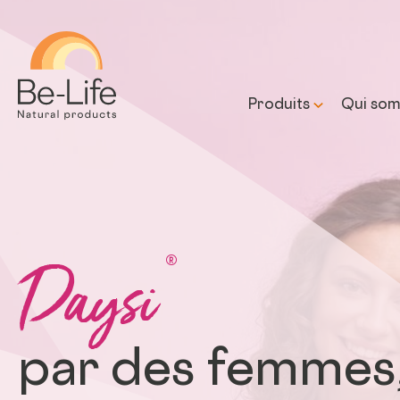
Be-Life
Produits
Qui som
Notre 
Notre 
Daysi
prome
®
par des femmes