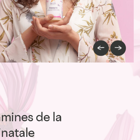
Image précédente
Image suiva
amines de la
inatale