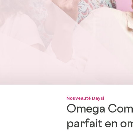
B Corp™
Nos labels
Accompagnement &
formation
Partenariats
académiques &
collaborations
Nouveauté Daysi
Omega Comple
parfait en o