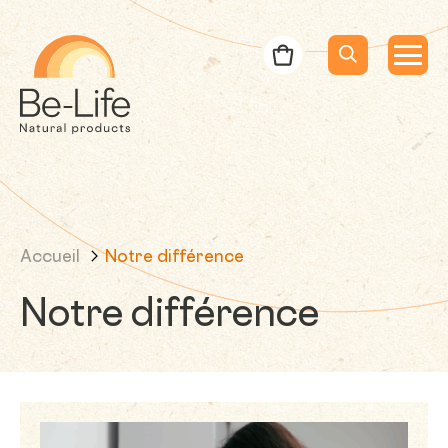
Be-Life
Bon de commande
Menu
Menu
Lancer la rec
Recherche
Accueil
Notre différence
Notre différence