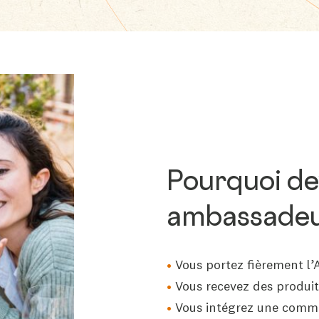
B Corp™
Nos labels
Accompagnement &
formation
Partenariats
académiques &
collaborations
Pourquoi de
ambassadeu
Vous portez fièrement l
Vous recevez des produit
Vous intégrez une com