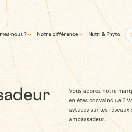
mes-nous ?
Notre différence
Nutri & Phyto
Re
histoire
Science & expertise
mission et
Transparence &
sse
formulation responsable
Vous adorez notre marqu
sadeur
Approvisionnement &
en êtes convaincu.e ? V
traçabilité
astuces sur les réseaux 
Contrôle & qualité
ambassadeur.
Durabilité