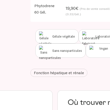
Phytodrene
B Corp™
19,90€
(Prix de vente conseill
60 Gél.
Nos labels
(0.33/Gél.)
Accompagnement &
formation
Gélule végétale
Laboratoi
Partenariats
académiques &
Sans nanoparticules
collaborations
Fonction hépatique et rénale
Où trouver 