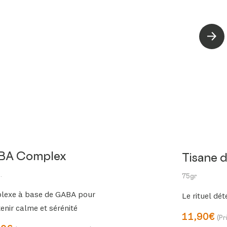
Suiva
BA Complex
Tisane 
.
75gr
lexe à base de GABA pour
Le rituel dét
enir calme et sérénité
11,90€
(Pr