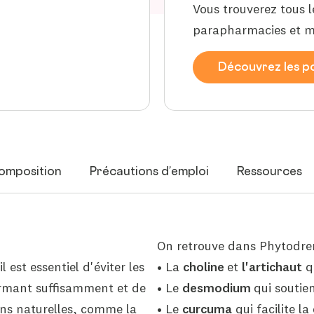
Vous trouverez tous l
parapharmacies et m
Découvrez les po
omposition
Précautions d’emploi
Ressources
On retrouve dans Phytodre
 est essentiel d'éviter les
• La
choline
et
l'artichaut
q
ormant suffisamment et de
• Le
desmodium
qui soutie
ions naturelles, comme la
• Le
curcuma
qui facilite la