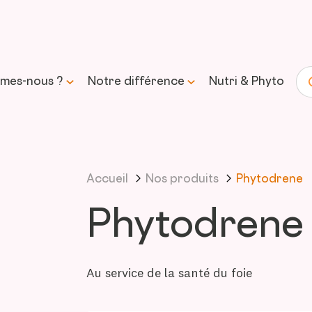
mes-nous ?
Notre différence
Nutri & Phyto
Re
histoire
Science & expertise
Accueil
Nos produits
Phytodrene
mission et
Transparence &
sse
formulation responsable
Phytodrene
Approvisionnement &
traçabilité
Au service de la santé du foie
Contrôle & qualité
Durabilité