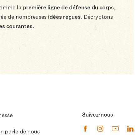
 comme la
première ligne de défense du corps
,
urée de nombreuses
idées reçues
. Décryptons
es courantes.
Suivez-nous
resse
Suivez-nous sur Fa
Suivez-nous s
Suivez-
Su
n parle de nous