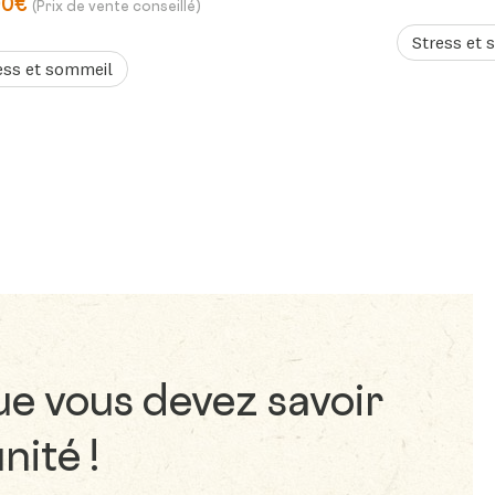
90€
(Prix de vente conseillé)
Stress et 
ess et sommeil
ue vous devez savoir
nité !