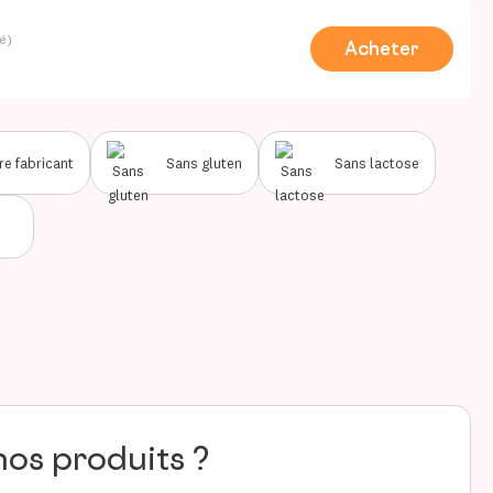
é)
Acheter
re fabricant
Sans gluten
Sans lactose
nos produits ?