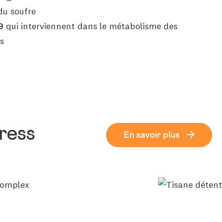
du soufre
9
qui interviennent dans le métabolisme des
es
ress
En savoir plus