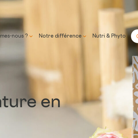
mes-nous ?
Notre différence
Nutri & Phyto
Re
histoire
Science & expertise
mission et
Transparence &
sse
formulation responsable
ature en
Approvisionnement &
traçabilité
Contrôle & qualité
Durabilité