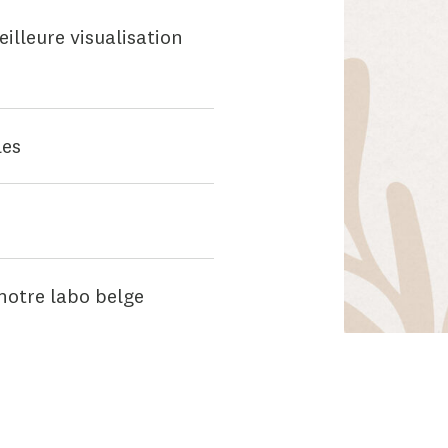
illeure visualisation
les
notre labo belge