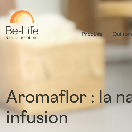
Be-Life
Produits
Qui som
Notre 
Notre 
prome
Aromaflor : la n
infusion