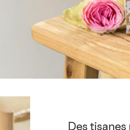
B Corp™
Nos labels
Accompagnement &
formation
Partenariats
académiques &
collaborations
Des tisanes