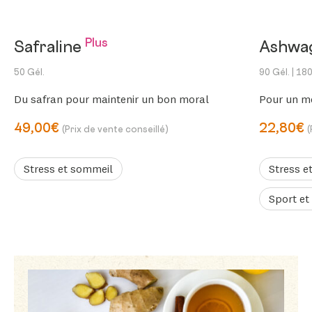
Plus
Safraline
Ashwa
50 Gél.
90 Gél.
| 180
Du safran pour maintenir un bon moral
Pour un me
49,00€
22,80€
(Prix de vente conseillé)
(
Stress et sommeil
Stress e
Sport et