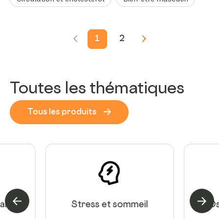
1
2
Toutes les thématiques
Tous les produits
aires
Theme précédent
Stress et sommeil
Theme
Os