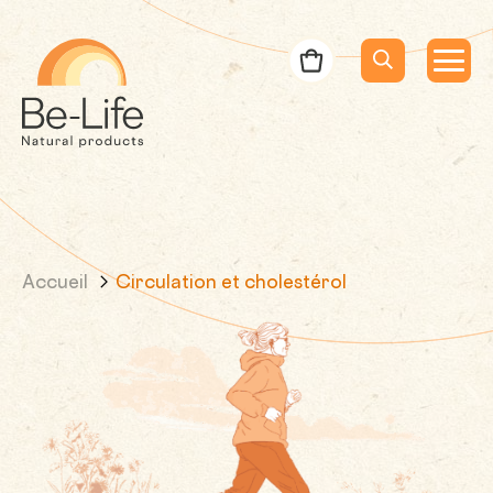
Be-Life
Bon de commande
Menu
Menu
Lancer la rec
Recherche
Accueil
Circulation et cholestérol