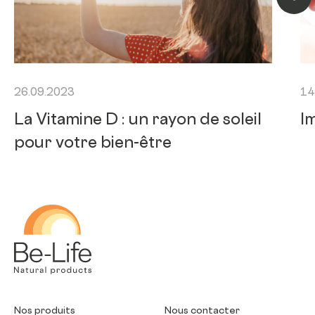
Artic
26.09.2023
14
La Vitamine D : un rayon de soleil
I
pour votre bien-être
Be-Life
Nos produits
Nous contacter