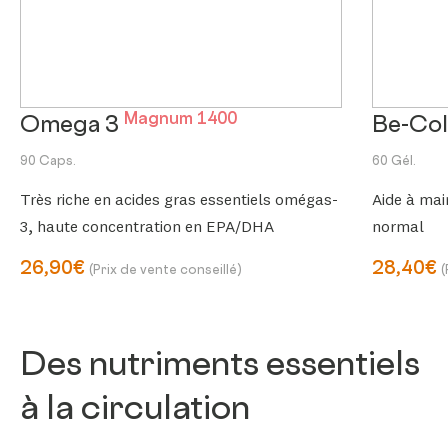
Magnum 1400
Omega 3
Be-Co
90 Caps.
60 Gél.
Très riche en acides gras essentiels omégas-
Aide à mai
3, haute concentration en EPA/DHA
normal
26,90€
28,40€
(Prix de vente conseillé)
(
Des nutriments essentiels
à la circulation