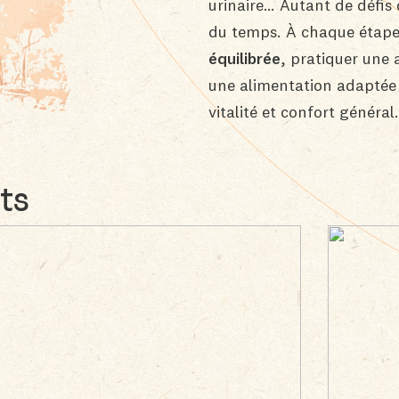
urinaire… Autant de défis 
B Corp™
du temps. À chaque étape
Nos labels
équilibrée
, pratiquer une 
une alimentation adaptée e
Accompagnement &
vitalité et confort général.
formation
Partenariats
académiques &
collaborations
ts