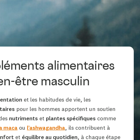
éments alimentaires
ien-être masculin
mentation
et les habitudes de vie, les
taires
pour les hommes apportent un soutien
 des
nutriments
et
plantes spécifiques
comme
la maca
ou
l’ashwagandha
, ils contribuent à
nfort
et
équilibre au quotidien
, à chaque étape