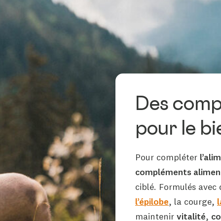
Des compl
pour le b
Pour compléter
l’ali
compléments alimen
ciblé. Formulés avec
l’épilobe
, la courge,
maintenir
vitalité
,
co