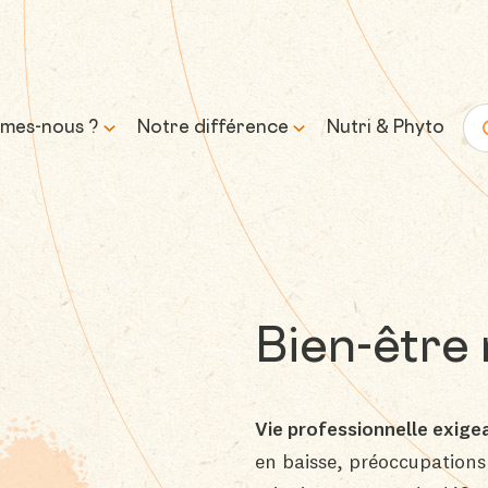
mes-nous ?
Notre différence
Nutri & Phyto
Re
histoire
Science & expertise
mission et
Transparence &
sse
formulation responsable
Bien-être
Approvisionnement &
traçabilité
Vie professionnelle exige
Contrôle & qualité
en baisse, préoccupations 
Durabilité