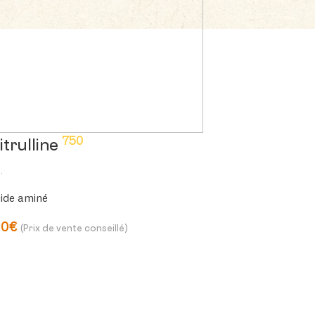
750
itrulline
.
ide aminé
90€
(Prix de vente conseillé)