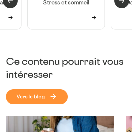
aires
Theme précédent
Stress et sommeil
Theme
Os
Ce contenu pourrait vous
intéresser
Vers le blog