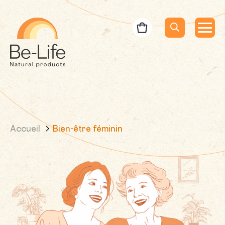
Be-Life
Bon de commande
Menu
Menu
Lancer la rec
Recherche
Accueil
Bien-être féminin