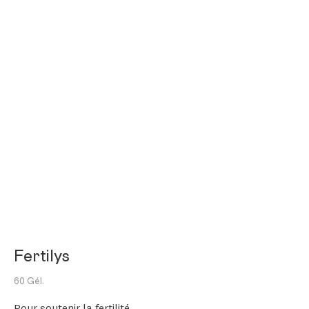
Fertilys
60 Gél.
Pour soutenir la fertilité