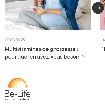
Artic
19.06.2025
14
Multivitamines de grossesse :
P
pourquoi en avez-vous besoin ?
Be-Life