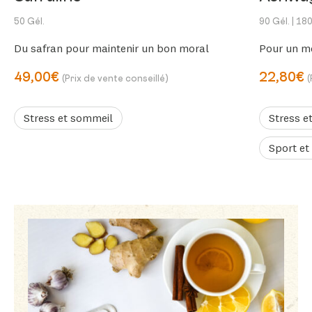
50 Gél.
90 Gél.
| 180
Du safran pour maintenir un bon moral
Pour un me
49,00€
22,80€
(Prix de vente conseillé)
(
Stress et sommeil
Stress e
Sport et