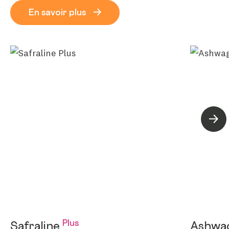
En savoir plus
Suiva
Plus
Safraline
Ashwa