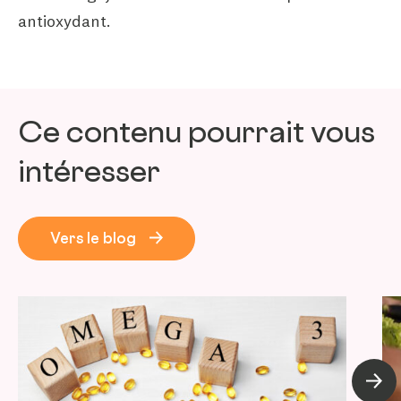
antioxydant.
Ce contenu pourrait vous
intéresser
Vers le blog
Artic