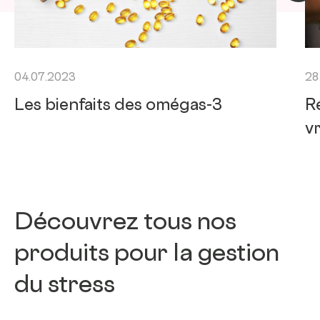
04.07.2023
28
Les bienfaits des omégas-3
R
v
Découvrez tous nos
produits pour la gestion
du stress