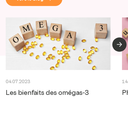
Artic
04.07.2023
14
Les bienfaits des omégas-3
P