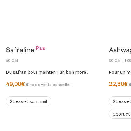
Plus
Safraline
Ashwa
50 Gél.
90 Gél.
| 180
Du safran pour maintenir un bon moral
Pour un me
49,00€
22,80€
(Prix de vente conseillé)
(
Stress et sommeil
Stress e
Sport et