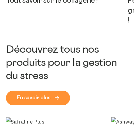
Tout savoir sur le collagène !
P
g
!
Découvrez tous nos
produits pour la gestion
du stress
En savoir plus