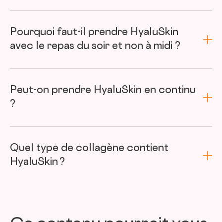
Pourquoi faut-il prendre HyaluSkin
avec le repas du soir et non à midi ?
Peut-on prendre HyaluSkin en continu
?
Il est recommandé de faire une cure de HyaluSkin
pendant 2 ou 3 mois et de la renouveler 2 ou 3 fois par
Quel type de collagène contient
HyaluSkin ?
an.