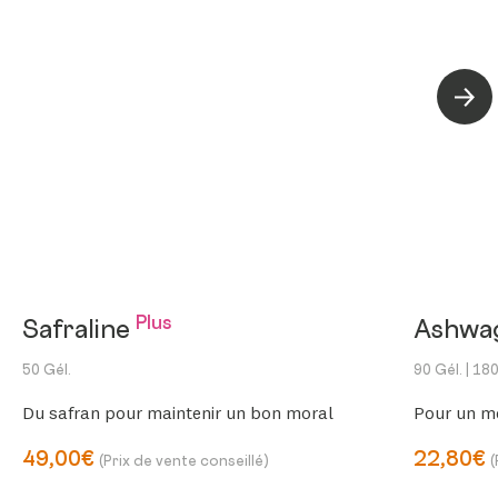
Suiva
Plus
Safraline
Ashwa
50 Gél.
90 Gél.
| 180
Du safran pour maintenir un bon moral
Pour un me
49,00€
22,80€
(Prix de vente conseillé)
(