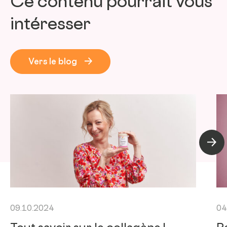
Ce contenu pourrait vous
intéresser
Vers le blog
Artic
09.10.2024
04