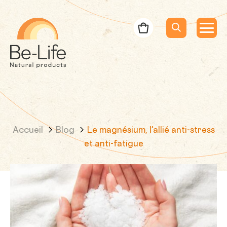
Be-Life
Bon de commande
Menu
Menu
Lancer la rec
Recherche
Accueil
Blog
Le magnésium, l'allié anti-stress
et anti-fatigue