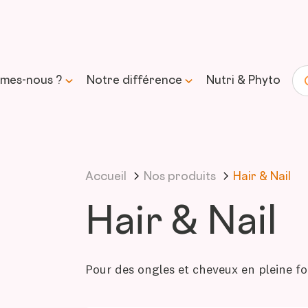
mes-nous ?
Notre différence
Nutri & Phyto
Re
histoire
Science & expertise
Accueil
Nos produits
Hair & Nail
mission et
Transparence &
sse
formulation responsable
Hair & Nail
Approvisionnement &
traçabilité
Pour des ongles et cheveux en pleine f
Contrôle & qualité
Durabilité