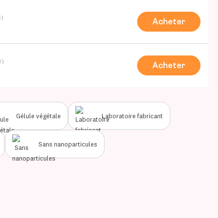
é)
Acheter
é)
Acheter
Gélule végétale
Laboratoire fabricant
Sans nanoparticules