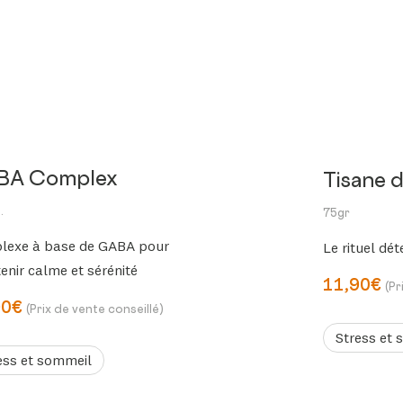
BA Complex
Tisane 
.
75gr
lexe à base de GABA pour
Le rituel dét
enir calme et sérénité
11,90€
(Pr
90€
(Prix de vente conseillé)
Stress et 
ess et sommeil