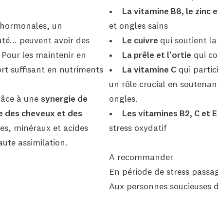
•
La vitamine B8, le zinc 
s hormonales, un
et ongles sains
té... peuvent avoir des
•
Le cuivre
qui soutient 
 Pour les maintenir en
•
La prêle et l'ortie
qui co
ort suffisant en nutriments
•
La vitamine C
qui partic
un rôle crucial en soutenan
râce à une
synergie de
ongles.
ce des cheveux et des
•
Les vitamines B2, C et E
es, minéraux et acides
stress oxydatif
ute assimilation.
A recommander
En période de stress passa
Aux personnes soucieuses d