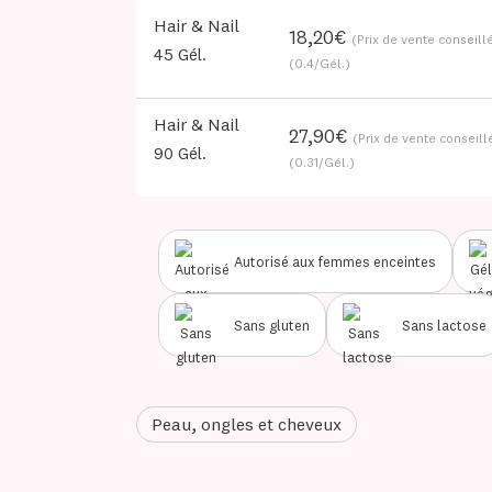
Hair & Nail
B Corp™
18,20€
(Prix de vente conseill
45 Gél.
Nos labels
(0.4/Gél.)
Accompagnement &
Hair & Nail
27,90€
formation
(Prix de vente conseill
90 Gél.
(0.31/Gél.)
Partenariats
académiques &
collaborations
Autorisé aux femmes enceintes
Sans gluten
Sans lactose
Peau, ongles et cheveux