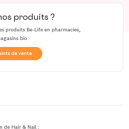
nos produits ?
es produits Be-Life en pharmacies,
agasins bio
ints de vente
 de Hair & Nail :