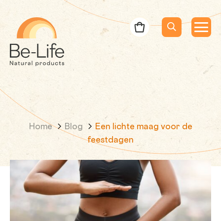
Be-Life
Bestelbon
Menu
Menu
Zoeken
Zoekopdracht
Home
Blog
Een lichte maag voor de
feestdagen