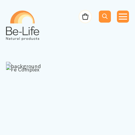
Be-Life
Bestelbon
Menu
Menu
Zoeken
Zoekopdracht