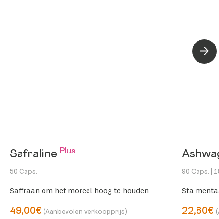
Volg
Plus
Safraline
Ashwa
50 Caps.
90 Caps.
| 
Saffraan om het moreel hoog te houden
Sta menta
49,00€
22,80€
(Aanbevolen verkoopprijs)