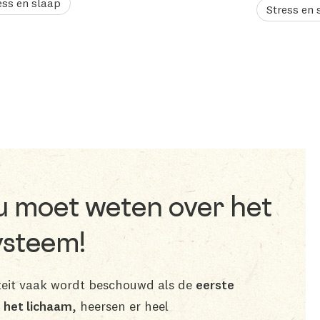
ess en slaap
Stress en 
 u moet weten over het
steem!
eit vaak wordt beschouwd als de
eerste
n het lichaam
, heersen er heel