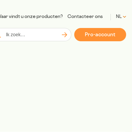
aar vindt u onze producten?
Contacteer ons
NL
Pro-account
Zoeken
kopdracht