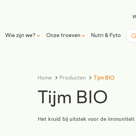
W
Wie zijn we?
Onze troeven
Nutri & Fyto
Zoe
Ons verhaal
Wetenschap & expertise
Home
Producten
Tijm BIO
Onze missie en belofte
Transparantie &
verantwoorde formules
Tijm BIO
Inkoop &
traceerbaarheid
Het kruid bij uitstek voor de immuniteit
Controle & kwaliteit
Duurzaamheid