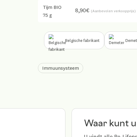
Tijm BIO
B Corp™
8,90€
(Aanbevolen verkoopprijs)
75 g
Onze keurmerken
Ondersteuning &
opleiding
Belgische fabrikant
Demet
Immuunsysteem
Waar kunt u
U vindt alle Be-Lifep