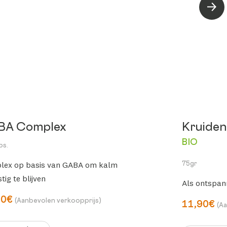
Volg
BA Complex
Kruiden
BIO
ps.
lex op basis van GABA om kalm
75gr
tig te blijven
Als ontspann
90€
(Aanbevolen verkoopprijs)
11,90€
(A