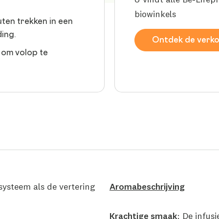
biowinkels
uten trekken in een
ding.
Ontdek de verk
 om volop te
systeem als de vertering
Aromabeschrijving
Krachtige smaak
: De infus