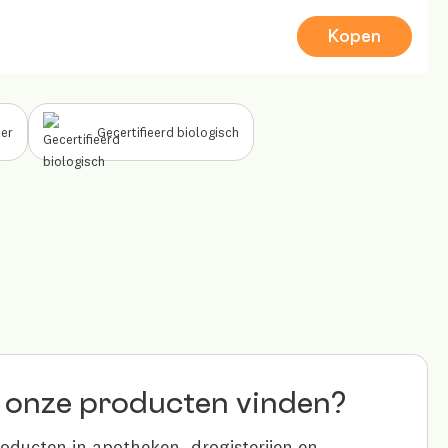
Kopen
er
Gecertifieerd biologisch
 onze producten vinden?
roducten in apotheken, drogisterijen en