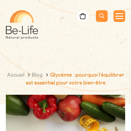
Be-Life
Bon de commande
Menu
Menu
Lancer la rec
Recherche
Accueil
Blog
Glycémie : pourquoi l’équilibrer
est essentiel pour votre bien-être