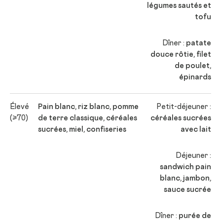
légumes sautés et
tofu
Dîner :
patate
douce rôtie, filet
de poulet,
épinards
Élevé
Pain blanc, riz blanc, pomme
Petit-déjeuner :
(≥70)
de terre classique, céréales
céréales sucrées
sucrées, miel, confiseries
avec lait
Déjeuner :
sandwich pain
blanc, jambon,
sauce sucrée
Dîner :
purée de