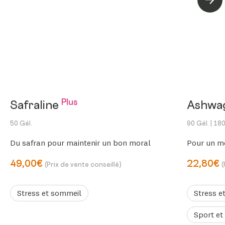
Suiva
Plus
Safraline
Ashwa
50 Gél.
90 Gél.
| 180
Du safran pour maintenir un bon moral
Pour un me
49,00€
22,80€
(Prix de vente conseillé)
(
Stress et sommeil
Stress e
Sport et