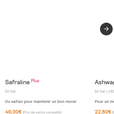
Suiva
Plus
Safraline
Ashwa
50 Gél.
90 Gél.
| 180
Du safran pour maintenir un bon moral
Pour un me
49,00€
22,80€
(Prix de vente conseillé)
(