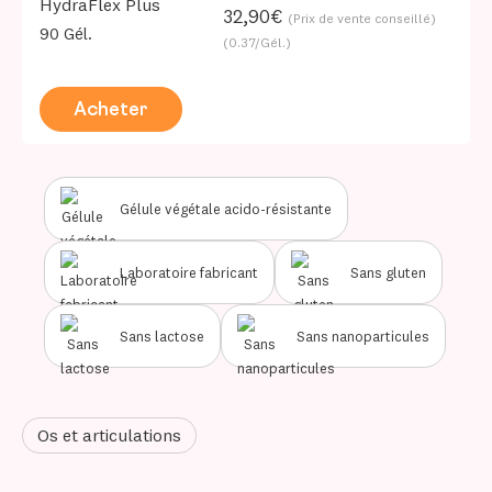
HydraFlex Plus
32,90€
(Prix de vente conseillé)
90 Gél.
(0.37/Gél.)
Acheter
Gélule végétale acido-résistante
Laboratoire fabricant
Sans gluten
Sans lactose
Sans nanoparticules
Os et articulations