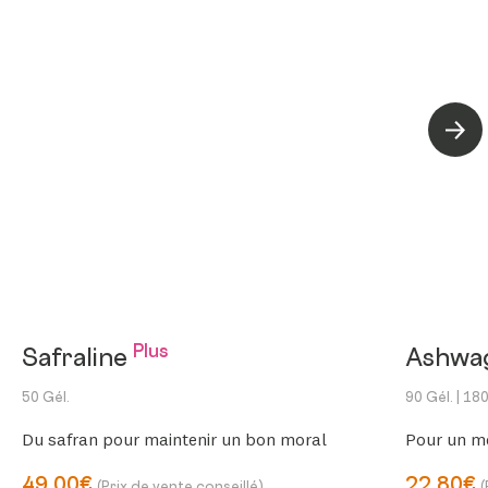
Suiva
Plus
Safraline
Ashwa
50 Gél.
90 Gél.
| 180
Du safran pour maintenir un bon moral
Pour un me
49,00€
22,80€