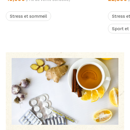
(Prix de vente conseillé)
(
Stress et sommeil
Stress e
Sport et