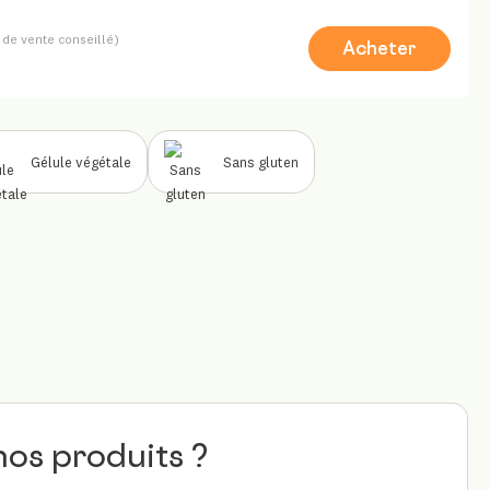
x de vente conseillé)
Acheter
Gélule végétale
Sans gluten
nos produits ?