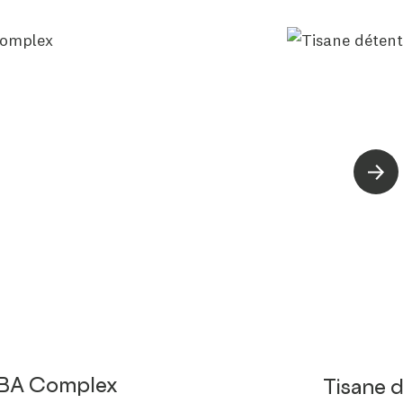
Suiva
BA Complex
Tisane 