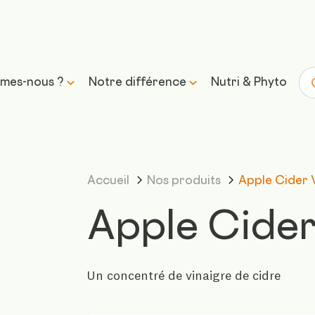
mes-nous ?
Notre différence
Nutri & Phyto
Re
histoire
Science & expertise
Accueil
Nos produits
Apple Cider 
mission et
Transparence &
sse
formulation responsable
Apple Cider
Approvisionnement &
traçabilité
Un concentré de vinaigre de cidre
Contrôle & qualité
Durabilité