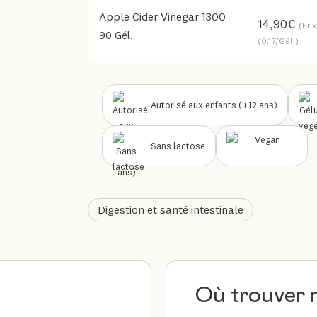
Apple Cider Vinegar 1300
B Corp™
14,90€
(Pri
90 Gél.
Nos labels
(0.17/Gél.)
Accompagnement &
formation
Autorisé aux enfants (+12 ans)
Partenariats
académiques &
Sans lactose
collaborations
Digestion et santé intestinale
Où trouver 