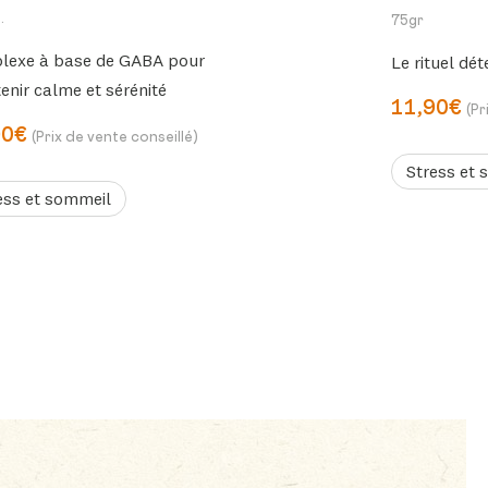
.
75gr
lexe à base de GABA pour
Le rituel dét
enir calme et sérénité
11,90€
(Pr
90€
(Prix de vente conseillé)
Stress et 
ess et sommeil