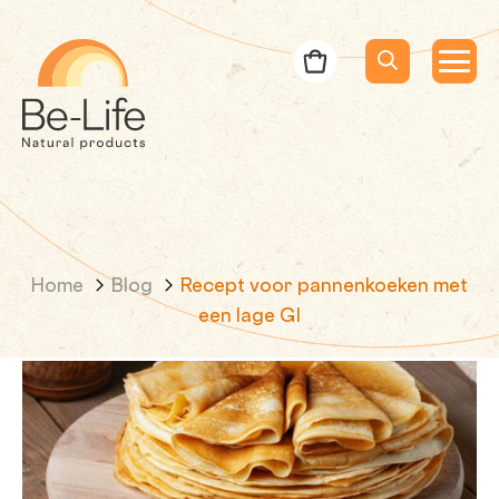
Be-Life
Bestelbon
Menu
Menu
Zoeken
Zoekopdracht
Home
Blog
Recept voor pannenkoeken met
een lage GI