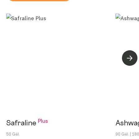
Suiva
Plus
Safraline
Ashwa
50 Gél.
90 Gél.
| 180