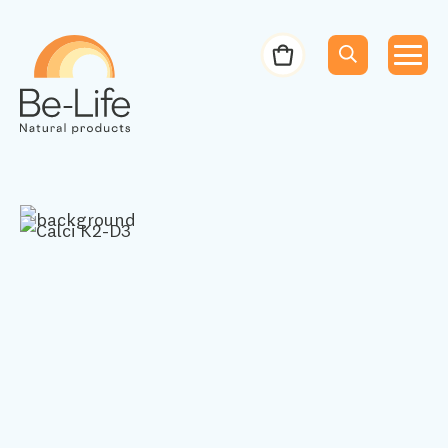
Be-Life
Bestelbon
Menu
Menu
Zoeken
Zoekopdracht