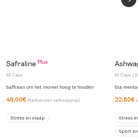
Volg
Plus
Safraline
Ashwa
50 Caps.
90 Caps.
| 
Saffraan om het moreel hoog te houden
Sta menta
49,00€
22,80€
(Aanbevolen verkoopprijs)
Stress en slaap
Stress e
Sport en