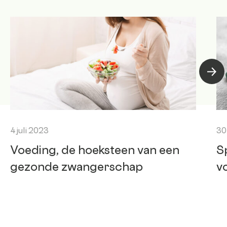
Volge
4 juli 2023
30
Voeding, de hoeksteen van een
S
gezonde zwangerschap
v