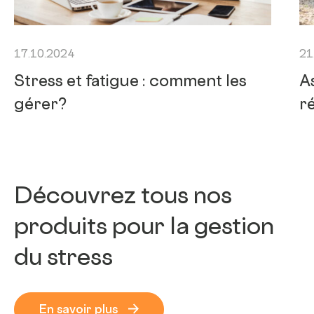
17.10.2024
21
Stress et fatigue : comment les
A
gérer?
r
Découvrez tous nos
produits pour la gestion
du stress
En savoir plus