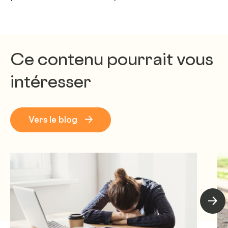
Ce contenu pourrait vous
intéresser
Vers le blog
Artic