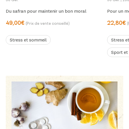
50 Gél.
90 Gél.
| 180
Du safran pour maintenir un bon moral
Pour un me
49,00€
22,80€
(Prix de vente conseillé)
(
Stress et sommeil
Stress e
Sport et